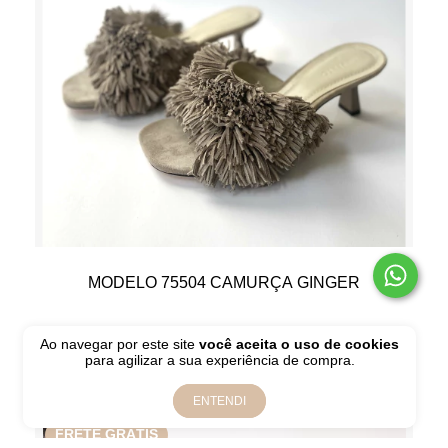
MODELO 75504 CAMURÇA GINGER
R$2.190,00
Ao navegar por este site
você aceita o uso de cookies
para agilizar a sua experiência de compra.
R$219,00
10
x de
sem juros
ENTENDI
FRETE GRÁTIS