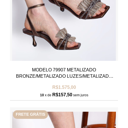
MODELO 79907 METALIZADO
BRONZE/METALIZADO LUZES/METALIZADO
GRAFITE
R$1.575,00
R$157,50
10
x de
sem juros
FRETE GRÁTIS