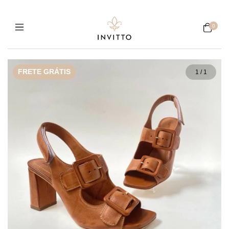
0
FRETE GRÁTIS
1
/
1