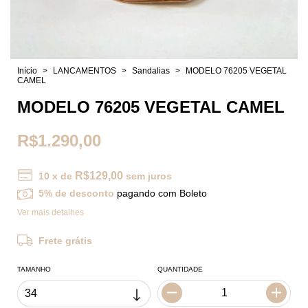
Início
>
LANCAMENTOS
>
Sandalias
>
MODELO 76205 VEGETAL
CAMEL
MODELO 76205 VEGETAL CAMEL
R$1.290,00
R$129,00
10
x de
sem juros
5% de desconto
pagando com Boleto
Ver mais detalhes
Frete grátis
TAMANHO
QUANTIDADE