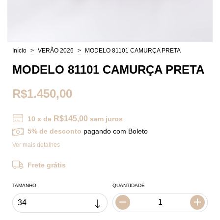
Início
>
VERÃO 2026
>
MODELO 81101 CAMURÇA PRETA
MODELO 81101 CAMURÇA PRETA
R$1.450,00
R$145,00
10
x de
sem juros
5% de desconto
pagando com Boleto
Ver mais detalhes
Frete grátis
TAMANHO
QUANTIDADE