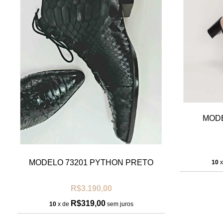
MODE
MODELO 73201 PYTHON PRETO
10
x
R$3.190,00
R$319,00
10
x de
sem juros