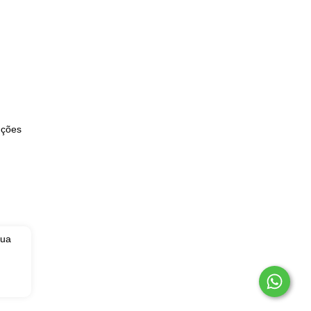
uções
sua