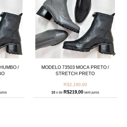
HUMBO /
MODELO 73503 MOCA PRETO /
BO
STRETCH PRETO
R$2.190,00
R$219,00
uros
10
x de
sem juros