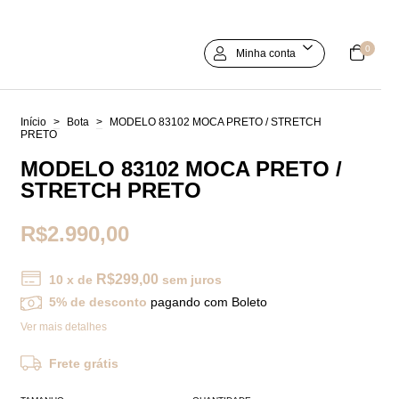
0
Minha conta
Início
>
Bota
>
MODELO 83102 MOCA PRETO / STRETCH
PRETO
MODELO 83102 MOCA PRETO /
STRETCH PRETO
R$2.990,00
R$299,00
10
x de
sem juros
5% de desconto
pagando com Boleto
Ver mais detalhes
Frete grátis