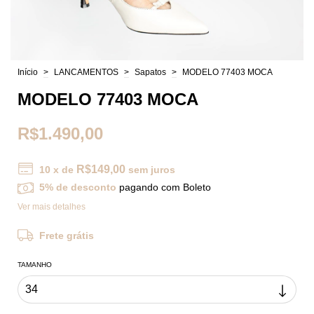
Início
>
LANCAMENTOS
>
Sapatos
>
MODELO 77403 MOCA
MODELO 77403 MOCA
R$1.490,00
R$149,00
10
x de
sem juros
5% de desconto
pagando com Boleto
Ver mais detalhes
Frete grátis
TAMANHO