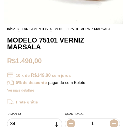
Início
>
LANCAMENTOS
>
MODELO 75101 VERNIZ MARSALA
MODELO 75101 VERNIZ
MARSALA
R$1.490,00
R$149,00
10
x de
sem juros
5% de desconto
pagando com Boleto
Ver mais detalhes
Frete grátis
TAMANHO
QUANTIDADE