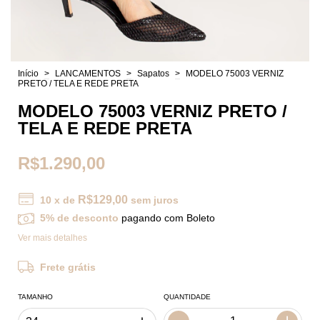
Início
>
LANCAMENTOS
>
Sapatos
>
MODELO 75003 VERNIZ
PRETO / TELA E REDE PRETA
MODELO 75003 VERNIZ PRETO /
TELA E REDE PRETA
R$1.290,00
R$129,00
10
x de
sem juros
5% de desconto
pagando com Boleto
Ver mais detalhes
Frete grátis
TAMANHO
QUANTIDADE