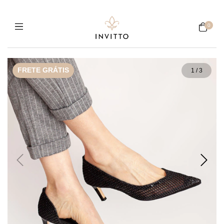
0
FRETE GRÁTIS
1
/
3