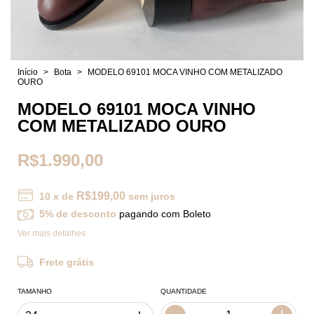
Início
>
Bota
>
MODELO 69101 MOCA VINHO COM METALIZADO
OURO
MODELO 69101 MOCA VINHO
COM METALIZADO OURO
R$1.990,00
R$199,00
10
x de
sem juros
5% de desconto
pagando com Boleto
Ver mais detalhes
Frete grátis
TAMANHO
QUANTIDADE