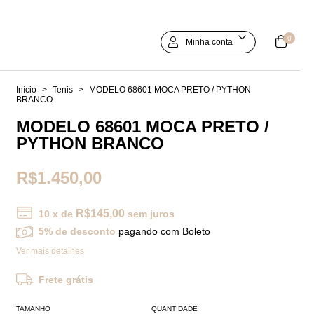
0
Minha conta
Início
>
Tenis
>
MODELO 68601 MOCA PRETO / PYTHON
BRANCO
MODELO 68601 MOCA PRETO /
PYTHON BRANCO
R$1.450,00
R$145,00
10
x de
sem juros
5% de desconto
pagando com Boleto
Ver mais detalhes
Frete grátis
TAMANHO
QUANTIDADE