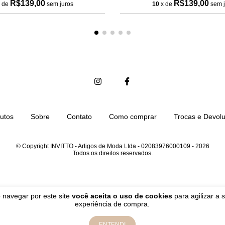
R$139,00
R$139,00
 de
sem juros
10
x de
sem j
utos
Sobre
Contato
Como comprar
Trocas e Devol
© Copyright INVITTO - Artigos de Moda Ltda - 02083976000109 - 2026
Todos os direitos reservados.
 navegar por este site
você aceita o uso de cookies
para agilizar a 
experiência de compra.
ENTENDI