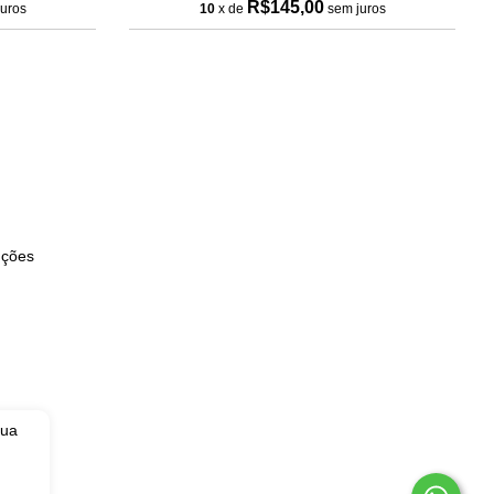
R$145,00
uros
10
x de
sem juros
uções
sua