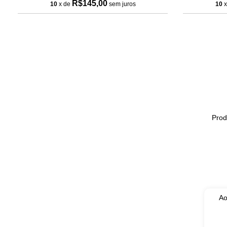
R$145,00
10
x de
sem juros
10
x
Prod
Ao