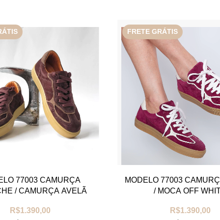
RÁTIS
FRETE GRÁTIS
LO 77003 CAMURÇA
MODELO 77003 CAMUR
HE / CAMURÇA AVELÃ
/ MOCA OFF WHI
R$1.390,00
R$1.390,00